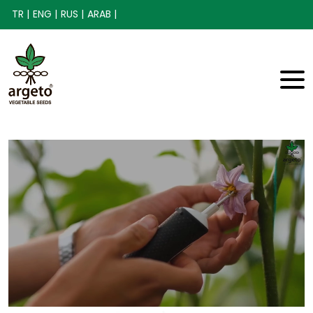
TR |
ENG |
RUS |
ARAB |